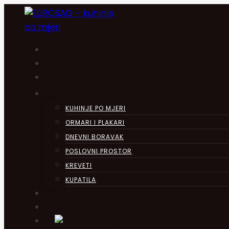
Skip
to
content
POČETNA
DIGITALNI SALON
O NAMA
PROIZVODI
KUHINJE PO MJERI
ORMARI I PLAKARI
DNEVNI BORAVAK
POSLOVNI PROSTOR
KREVETI
KUPATILA
OBJAVE
KONTAKT