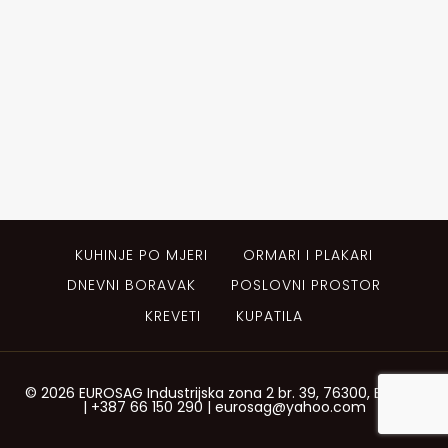
KUHINJE PO MJERI
ORMARI I PLAKARI
DNEVNI BORAVAK
POSLOVNI PROSTOR
KREVETI
KUPATILA
© 2026 EUROSAG Industrijska zona 2 br. 39, 76300, Bijeljina
| +387 66 150 290 | eurosag@yahoo.com