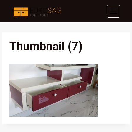
Skip
to
content
Thumbnail (7)