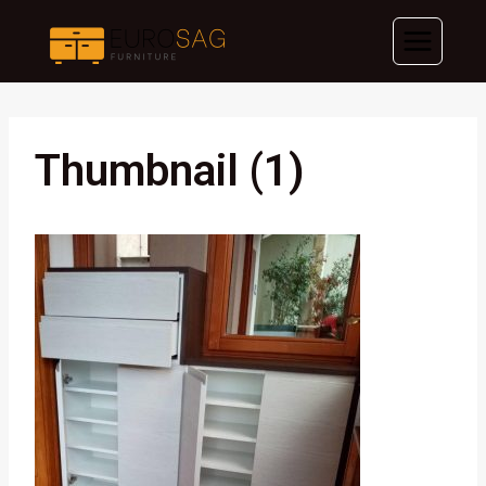
Skip
to
content
Thumbnail (1)