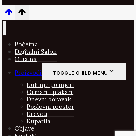
Početna
Digitalni Salon
O nama
Proizvodi
TOGGLE CHILD MENU
Kuhinje po mjeri
Ormari i plakari
Dnevni boravak
Poslovni prostor
Kreveti
Kupatila
Objave
Kontakt