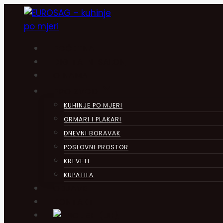
Skip
to
content
POČETNA
DIGITALNI SALON
O NAMA
PROIZVODI
KUHINJE PO MJERI
ORMARI I PLAKARI
DNEVNI BORAVAK
POSLOVNI PROSTOR
KREVETI
KUPATILA
OBJAVE
KONTAKT