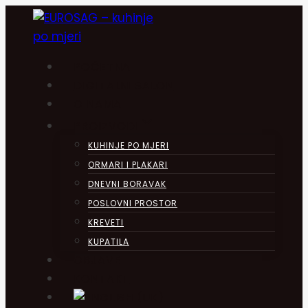
Skip
to
content
POČETNA
DIGITALNI SALON
O NAMA
PROIZVODI
KUHINJE PO MJERI
ORMARI I PLAKARI
DNEVNI BORAVAK
POSLOVNI PROSTOR
KREVETI
KUPATILA
OBJAVE
KONTAKT