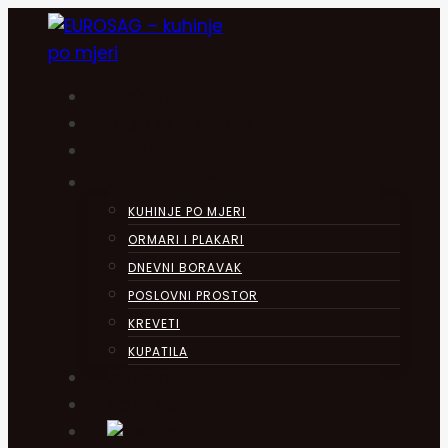
Skip
to
content
POČETNA
DIGITALNI SALON
O NAMA
PROIZVODI
KUHINJE PO MJERI
ORMARI I PLAKARI
DNEVNI BORAVAK
POSLOVNI PROSTOR
KREVETI
KUPATILA
OBJAVE
KONTAKT