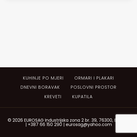
KUHINJE PO MJERI
ORMARI I PLAKARI
DNEVNI BORAVAK
POSLOVNI PROSTOR
KREVETI
KUPATILA
© 2026 EUROSAG Industrijska zona 2 br. 39, 76300, Bijeljina
| +387 66 150 290 | eurosag@yahoo.com