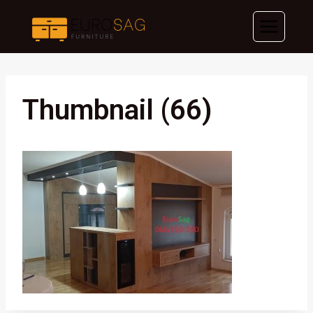
Skip
to
content
Thumbnail (66)