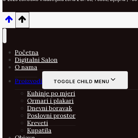
Početna
Digitalni Salon
O nama
Proizvodi
TOGGLE CHILD MENU
Kuhinje po mjeri
Ormari i plakari
Dnevni boravak
Poslovni prostor
Kreveti
Kupatila
Objave