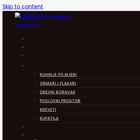
Skip to content
POČETNA
DIGITALNI SALON
O NAMA
PROIZVODI
KUHINJE PO MJERI
ORMARI I PLAKARI
DNEVNI BORAVAK
POSLOVNI PROSTOR
KREVETI
KUPATILA
OBJAVE
KONTAKT