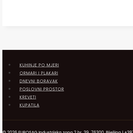
KUHINJE PO MJERI
ORMARI I PLAKARI
DNEVNI BORAVAK
POSLOVNI PROSTOR
KREVETI
KUPATILA
© 2026 EUROSAG Industrijska zona 2 br. 39, 76300, Bijeljina | 