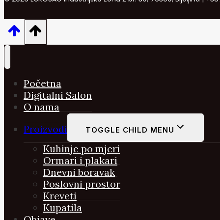
Početna
Digitalni Salon
O nama
Proizvodi
TOGGLE CHILD MENU
Kuhinje po mjeri
Ormari i plakari
Dnevni boravak
Poslovni prostor
Kreveti
Kupatila
Objave