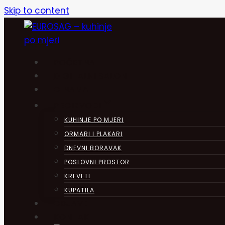
Skip to content
POČETNA
DIGITALNI SALON
O NAMA
PROIZVODI
KUHINJE PO MJERI
ORMARI I PLAKARI
DNEVNI BORAVAK
POSLOVNI PROSTOR
KREVETI
KUPATILA
OBJAVE
KONTAKT