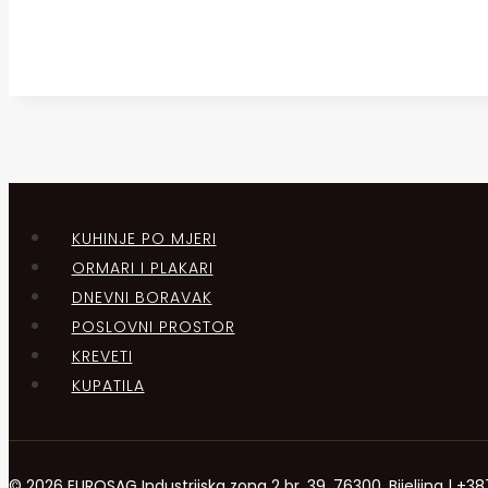
KUHINJE PO MJERI
ORMARI I PLAKARI
DNEVNI BORAVAK
POSLOVNI PROSTOR
KREVETI
KUPATILA
© 2026 EUROSAG Industrijska zona 2 br. 39, 76300, Bijeljina | 