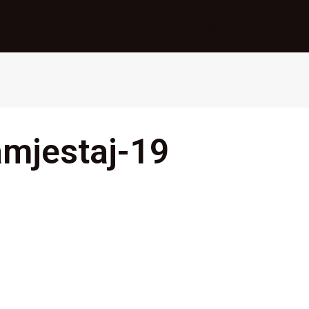
ETNA
DIGITALNI SALON
O NAMA
PROIZVOD
amjestaj-19