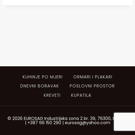
KUHINJE PO MJERI
ORMARI I PLAKARI
DNEVNI BORAVAK
POSLOVNI PROSTOR
KREVETI
KUPATILA
© 2026 EUROSAG Industrijska zona 2 br. 39, 76300, Bijeljina
| +387 66 150 290 | eurosag@yahoo.com