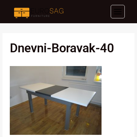
Skip
to
content
Dnevni-Boravak-40