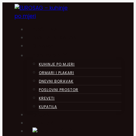
Skip
to
content
POČETNA
DIGITALNI SALON
O NAMA
PROIZVODI
KUHINJE PO MJERI
ORMARI I PLAKARI
DNEVNI BORAVAK
POSLOVNI PROSTOR
KREVETI
KUPATILA
OBJAVE
KONTAKT