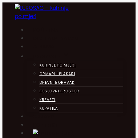
Skip
to
content
POČETNA
DIGITALNI SALON
O NAMA
PROIZVODI
KUHINJE PO MJERI
ORMARI I PLAKARI
DNEVNI BORAVAK
POSLOVNI PROSTOR
KREVETI
KUPATILA
OBJAVE
KONTAKT