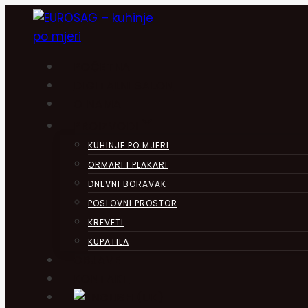
Skip
to
content
POČETNA
DIGITALNI SALON
O NAMA
PROIZVODI
KUHINJE PO MJERI
ORMARI I PLAKARI
DNEVNI BORAVAK
POSLOVNI PROSTOR
KREVETI
KUPATILA
OBJAVE
KONTAKT