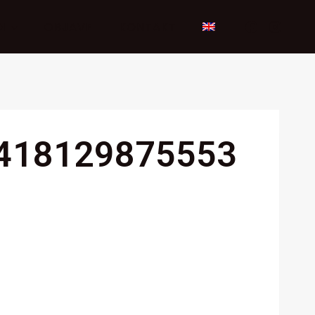
I
OBJAVE
KONTAKT
418129875553