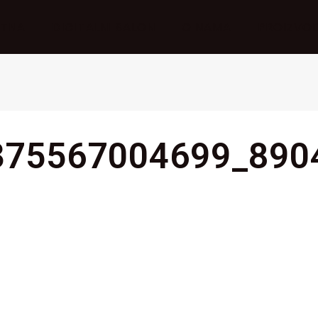
ETNA
DIGITALNI SALON
O NAMA
PROIZVOD
375567004699_890