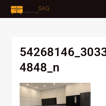
Skip
POČ
to
content
54268146_303
4848_n