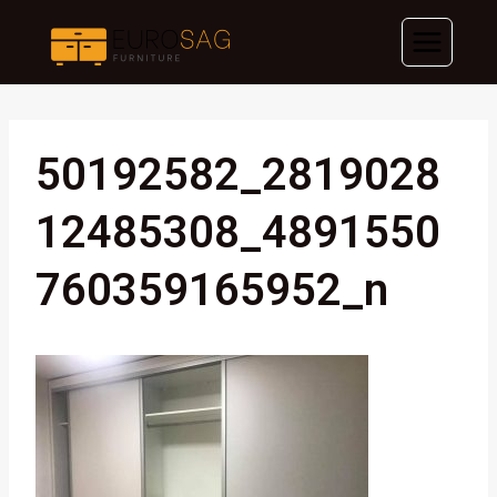
Skip
to
content
50192582_2819028
12485308_4891550
760359165952_n