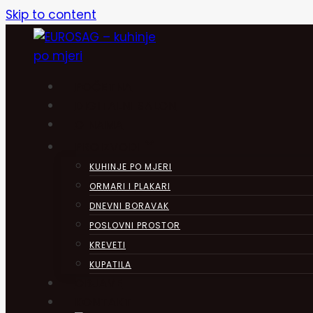
Skip to content
POČETNA
DIGITALNI SALON
O NAMA
PROIZVODI
KUHINJE PO MJERI
ORMARI I PLAKARI
DNEVNI BORAVAK
POSLOVNI PROSTOR
KREVETI
KUPATILA
OBJAVE
KONTAKT