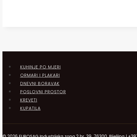
KUHINJE PO MJERI
ORMARI I PLAKARI
DNEVNI BORAVAK
POSLOVNI PROSTOR
KREVETI
KUPATILA
© 2026 EUROSAG Industrijska zona 2 br. 39, 76300, Bijeljina | 