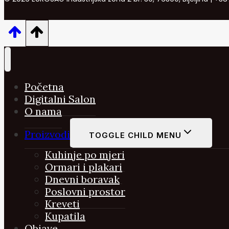
Početna
Digitalni Salon
O nama
Proizvodi
TOGGLE CHILD MENU
Kuhinje po mjeri
Ormari i plakari
Dnevni boravak
Poslovni prostor
Kreveti
Kupatila
Objave