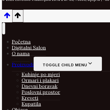
Početna
Digitalni Salon
O nama
Proizvodi
TOGGLE CHILD MENU
Kuhinje po mjeri
Ormari i plakari
Dnevni boravak
Poslovni prostor
Kreveti
Kupatila
Objave