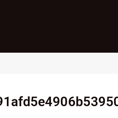
91afd5e4906b5395