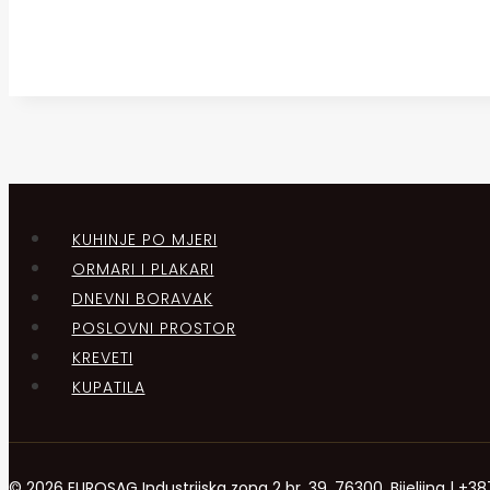
KUHINJE PO MJERI
ORMARI I PLAKARI
DNEVNI BORAVAK
POSLOVNI PROSTOR
KREVETI
KUPATILA
© 2026 EUROSAG Industrijska zona 2 br. 39, 76300, Bijeljina | 