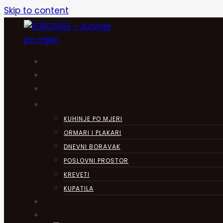
Skip to content
POČETNA
DIGITALNI SALON
O NAMA
PROIZVODI
KUHINJE PO MJERI
ORMARI I PLAKARI
DNEVNI BORAVAK
POSLOVNI PROSTOR
KREVETI
KUPATILA
OBJAVE
KONTAKT