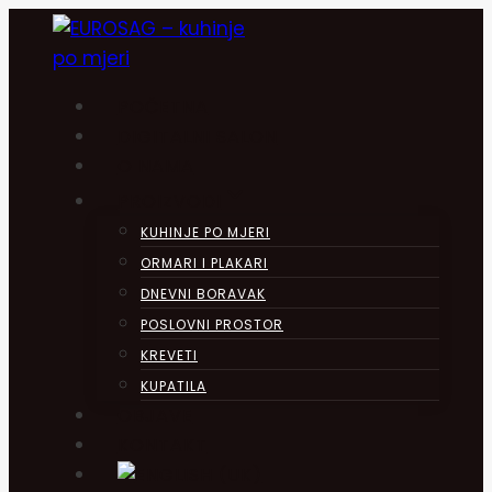
Skip
to
content
POČETNA
DIGITALNI SALON
O NAMA
PROIZVODI
KUHINJE PO MJERI
ORMARI I PLAKARI
DNEVNI BORAVAK
POSLOVNI PROSTOR
KREVETI
KUPATILA
OBJAVE
KONTAKT