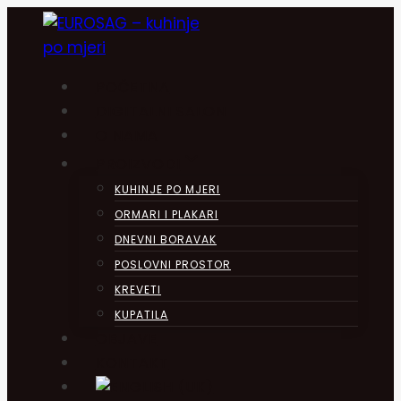
Skip
to
content
POČETNA
DIGITALNI SALON
O NAMA
PROIZVODI
KUHINJE PO MJERI
ORMARI I PLAKARI
DNEVNI BORAVAK
POSLOVNI PROSTOR
KREVETI
KUPATILA
OBJAVE
KONTAKT