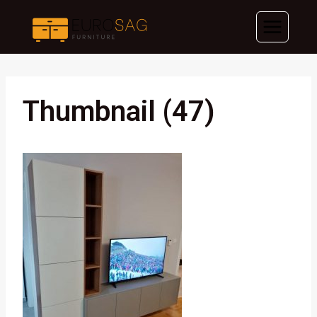
Skip
to
content
Thumbnail (47)