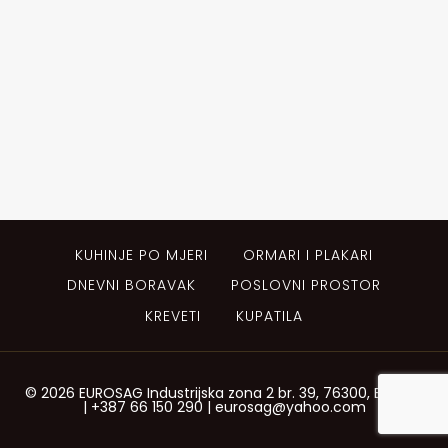
KUHINJE PO MJERI
ORMARI I PLAKARI
DNEVNI BORAVAK
POSLOVNI PROSTOR
KREVETI
KUPATILA
© 2026 EUROSAG Industrijska zona 2 br. 39, 76300, Bijeljina
| +387 66 150 290 | eurosag@yahoo.com