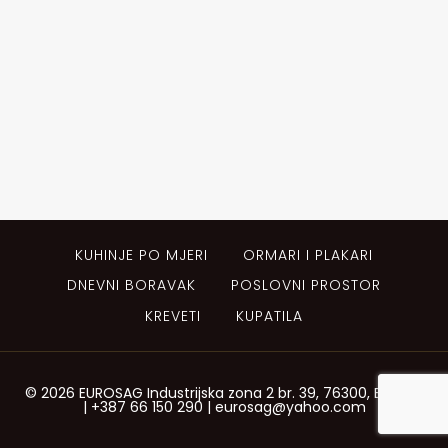
KUHINJE PO MJERI
ORMARI I PLAKARI
DNEVNI BORAVAK
POSLOVNI PROSTOR
KREVETI
KUPATILA
© 2026 EUROSAG Industrijska zona 2 br. 39, 76300, Bijeljina
| +387 66 150 290 | eurosag@yahoo.com