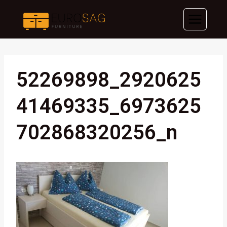
Skip
to
content
52269898_2920625
41469335_6973625
702868320256_n